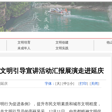
文明培育
文明创建
他
未成年人
文明实践
文明引导宣讲活动汇报展演走进延庆
明延庆
字体：
[
大
] [
中
][
小
]
[
打印
]
[
关闭
]
行为促进条例》，提升市民文明素质和城市文明程度，
共文明引导员的亮丽风采，12月11日，由首都精神文明促