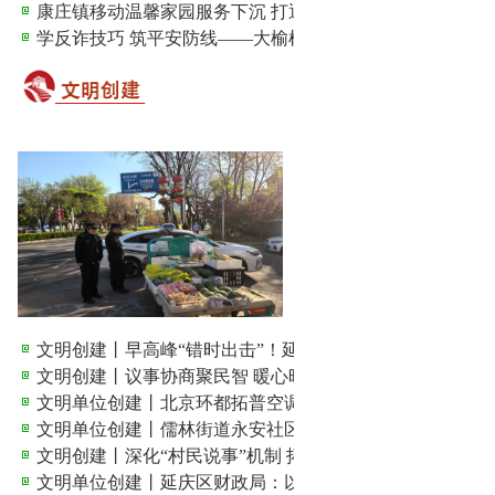
康庄镇移动温馨家园服务下沉 打通助残服务“最后一公里”
学反诈技巧 筑平安防线——大榆树镇开展反诈宣传经验交..
文明创建丨早高峰“错时出击”！延庆城管整治占道经营 ...
文明创建丨议事协商聚民智 暖心晾晒惠民生
文明单位创建丨北京环都拓普空调有限公司：文明筑基强企..
文明单位创建丨儒林街道永安社区：党建领航铸文明，邻里..
文明创建丨深化“村民说事”机制 拓宽治村理事路径
文明单位创建丨延庆区财政局：以文明创建赋能财政事业用..