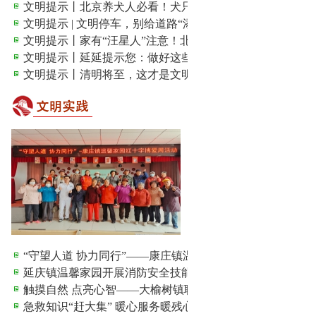
文明提示丨北京养犬人必看！犬只登记年检“掌上办”攻略...
文明提示 | 文明停车，别给道路“添堵”！
文明提示丨家有“汪星人”注意！北京养犬新规征求意见，...
文明提示丨延延提示您：做好这些，让文明看得见
文明提示丨清明将至，这才是文明祭祀的正确打开方式！
“守望人道 协力同行”——康庄镇温馨家园红十字博爱周活
延庆镇温馨家园开展消防安全技能专题培训
触摸自然 点亮心智——大榆树镇职康站组织学员参观国家..
急救知识“赶大集” 暖心服务暖残心——延庆镇温馨家园...