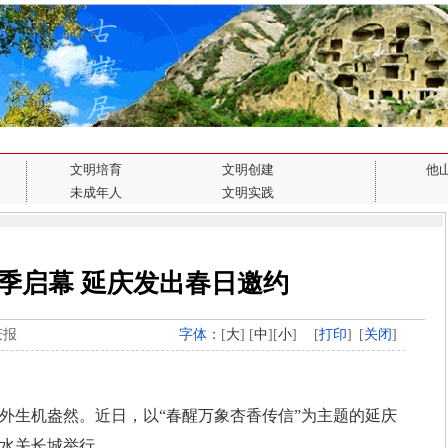
文明培育
文明创建
他
未成年人
文明实践
季启幕 延庆发出春日邀约
庆报
字体：
[
大
] [
中
][
小
]
[
打印
]
[
关闭
]
生机盎然。近日，以“春醒万象杏香传信”为主题的延庆
岭水关长城举行。