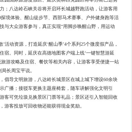
力；八达岭石峡关谷将开启环长城越野跑活动，让游客用
00探境体验、醒山徒步节、西部马术赛事、户外健身跑等活
技与大众游客参与，真正实现“用脚步唤醒山野，用运动
活动资源，打造延庆‘醒山季’4个系列25个微度假产品，
住宿。同时，延庆在高德地图客户端上线‘一键智慧游延
花旅游攻略及住宿、餐饮等相关内容，让游客享受便捷一站
副局长周宝平说。
倡导文明旅游，八达岭长城景区在城上城下增设60余块
示广播；接驳车更换主题座椅套，随车讲解强化文明引
游客可凭垃圾兑换景区门票等礼品；景区还引入智能回收
，游客投放可回收物还能获得现金奖励。