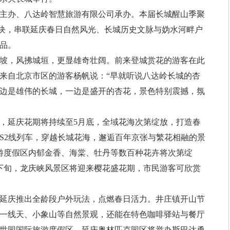
办、八达岭智慧旅游有限公司承办。本届长城醒山季聚
大板块，串联延庆春日自然风光、长城历史文脉与妫水河畔户
产品。
，风拂城垣，更显雄奇壮阔。前来登城赏花的游客在此
来自北京市区的游客杨帆说：“早就听说八达岭长城的杏
边是雄伟的长城，一边是盛开的杏花，景色特别震撼，氛
延庆花期将持续至5月底，全域花海次第绽放，打造春
S2线列车，穿越长城花海，邂逅百年京张与繁花相融的景
游度假区内郁金香、海棠、牡丹等数百种花卉将次第绽
下旬，龙庆峡风景区将迎来樱花盛花期，市民游客可欣赏
庆推出全龄段户外玩法，点燃春日活力。井庄镇开山节
一线天、小象山等自然景观，还能在特色咖啡驿站与餐厅
世园国际旅游度假区、延庆奥林匹克园区将举办斯巴达勇