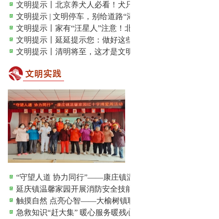
文明提示丨北京养犬人必看！犬只登记年检“掌上办”攻略...
文明提示 | 文明停车，别给道路“添堵”！
文明提示丨家有“汪星人”注意！北京养犬新规征求意见，...
文明提示丨延延提示您：做好这些，让文明看得见
文明提示丨清明将至，这才是文明祭祀的正确打开方式！
“守望人道 协力同行”——康庄镇温馨家园红十字博爱周活
延庆镇温馨家园开展消防安全技能专题培训
触摸自然 点亮心智——大榆树镇职康站组织学员参观国家..
急救知识“赶大集” 暖心服务暖残心——延庆镇温馨家园...