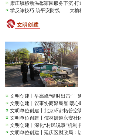
康庄镇移动温馨家园服务下沉 打通助残服务“最后一公里”
学反诈技巧 筑平安防线——大榆树镇开展反诈宣传经验交..
文明创建丨早高峰“错时出击”！延庆城管整治占道经营 ...
文明创建丨议事协商聚民智 暖心晾晒惠民生
文明单位创建丨北京环都拓普空调有限公司：文明筑基强企..
文明单位创建丨儒林街道永安社区：党建领航铸文明，邻里..
文明创建丨深化“村民说事”机制 拓宽治村理事路径
文明单位创建丨延庆区财政局：以文明创建赋能财政事业用..