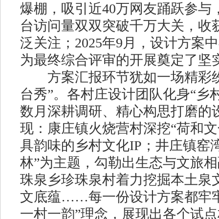
爆棚，吸引近40万网友踊跃参与
台访问量双双突破千万大关，收
泛关注；2025年9月，设计方案
为最终综合评审的开展奠定了坚
方案汇报环节犹如一场精彩纷
台秀”。各村庄设计团队化身“乡
数月深耕调研、精心构思打磨的
现：康庄镇火烧营村深挖“荷和文
具韵味的乡村文化IP；井庄镇窑
林”为主题，勾勒出生态与文旅
珠泉乡珍珠泉村着力挖掘本土泉
文底蕴……每一份设计方案都牢
一村一韵”理念，展现出各个试