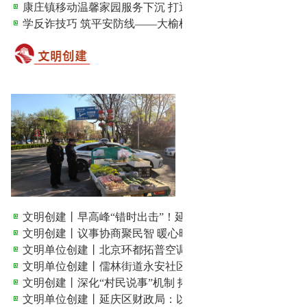
康庄镇移动温馨家园服务下沉 打通助残服务“最后一公里”
学反诈技巧 筑平安防线——大榆树镇开展反诈宣传经验交..
文明创建丨早高峰“错时出击”！延庆城管整治占道经营 ...
文明创建丨议事协商聚民智 暖心晾晒惠民生
文明单位创建丨北京环都拓普空调有限公司：文明筑基强企..
文明单位创建丨儒林街道永安社区：党建领航铸文明，邻里..
文明创建丨深化“村民说事”机制 拓宽治村理事路径
文明单位创建丨延庆区财政局：以文明创建赋能财政事业用..