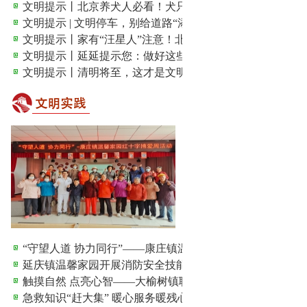
文明提示丨北京养犬人必看！犬只登记年检“掌上办”攻略...
文明提示 | 文明停车，别给道路“添堵”！
文明提示丨家有“汪星人”注意！北京养犬新规征求意见，...
文明提示丨延延提示您：做好这些，让文明看得见
文明提示丨清明将至，这才是文明祭祀的正确打开方式！
“守望人道 协力同行”——康庄镇温馨家园红十字博爱周活
延庆镇温馨家园开展消防安全技能专题培训
触摸自然 点亮心智——大榆树镇职康站组织学员参观国家..
急救知识“赶大集” 暖心服务暖残心——延庆镇温馨家园...