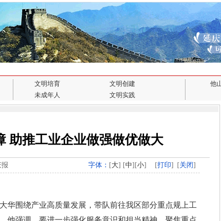
文明培育
文明创建
他
未成年人
文明实践
障 助推工业企业做强做优做大
庆报
字体：
[
大
] [
中
][
小
]
[
打印
]
[
关闭
]
华围绕产业高质量发展，带队前往我区部分重点规上工
。他强调，要进一步强化服务意识和担当精神，聚焦重点