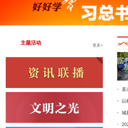
主题活动
更多+
直
以
城
2