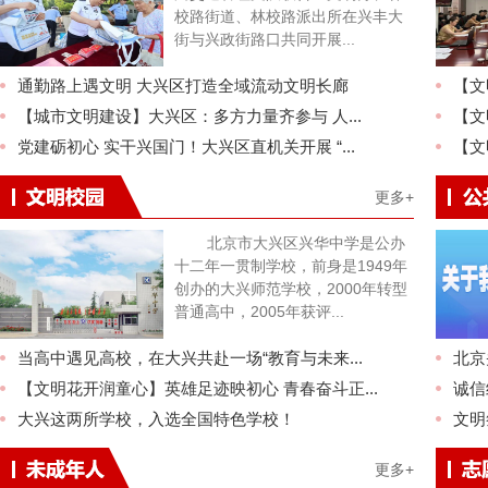
校路街道、林校路派出所在兴丰大
街与兴政街路口共同开展...
通勤路上遇文明 大兴区打造全域流动文明长廊
【文
【城市文明建设】大兴区：多方力量齐参与 人...
【文
党建砺初心 实干兴国门！大兴区直机关开展 “...
【文
更多+
北京市大兴区兴华中学是公办
十二年一贯制学校，前身是1949年
创办的大兴师范学校，2000年转型
普通高中，2005年获评...
当高中遇见高校，在大兴共赴一场“教育与未来...
北京
【文明花开润童心】英雄足迹映初心 青春奋斗正...
诚信
大兴这两所学校，入选全国特色学校！
文明
更多+