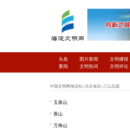
头条
图片新闻
文明播报
要闻
文明热词
文明评论
中国文明网海淀站
>
北京海淀
>
三山五园
玉泉山
香山
万寿山